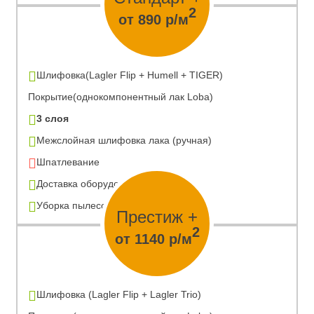
2
от 890 р/м
Шлифовка(Lagler Flip + Humell + TIGER)
Покрытие(однокомпонентный лак Loba)
3 слоя
Межслойная шлифовка лака (ручная)
Шпатлевание
Доставка оборудования
Уборка пылесосом
Престиж +
2
от 1140 р/м
Шлифовка (Lagler Flip + Lagler Trio)