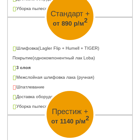
Уборка пылесосом
Стандарт +
2
от 890 р/м
Шлифовка(Lagler Flip + Humell + TIGER)
Покрытие(однокомпонентный лак Loba)
3 слоя
Межслойная шлифовка лака (ручная)
Шпатлевание
Доставка оборудования
Уборка пылесосом
Престиж +
2
от 1140 р/м