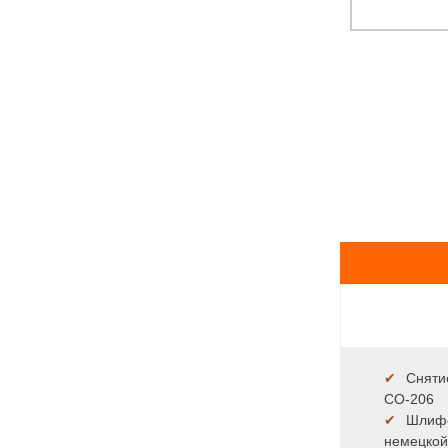
✔
Сняти
СО-206
✔
Шлифо
немецкой