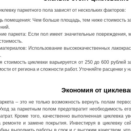
иклевку паркетного пола зависят от нескольких факторов:
ь помещения: Чем больше площадь, тем ниже стоимость за
ний.
ие паркета: Если пол имеет значительные повреждения, м
стоимость.
материалов: Использование высококачественных лакокрасо
.
 стоимость циклевки варьируется от 250 до 600 рублей з
ости от региона и сложности работ. Уточняйте расценки у
Экономия от циклева
аркета – это не только возможность вернуть полам перво
 Уход за паркетным полом предотвратит необходимость ег
атрат. Кроме того, качественно выполненная циклевка ув
а ремонте и замене покрытия. Инвестируя в циклевку се
бны выполнить работы в срок и с высоким качеством, что