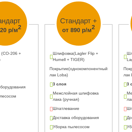
андарт
Стандарт +
2
2
720 р/м
от 890 р/м
 (CO-206 +
Шлифовка(Lagler Flip +
Шл
)
Humell + TIGER)
La
Покрытие(однокомпонентный
Пок
лак Loba)
лак 
3 слоя
3 
оборудования
Межслойная шлифовка
Ме
ылесосом
лака (ручная)
ла
Шпатлевание
Шп
Доставка оборудования
До
Уборка пылесосом
Уб