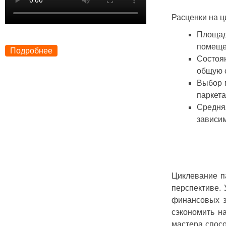
Расценки на ц
Площад
помеще
Подробнее
Состоян
общую 
Выбор 
паркета
Средняя
зависим
Циклевание п
перспективе.
финансовых з
сэкономить н
мастера спосо