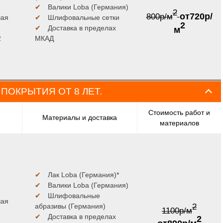
✔
Валики Loba (Германия)
2
от720р/
800р/м
чая
✔
Шлифовальные сетки
2
✔
Доставка в пределах
м
2
МКАД
 ПОКРЫТИЯ ОТ 8 ЛЕТ.
Стоимость работ и
Материалы и доставка
материалов
✔
Лак Loba (Германия)*
✔
Валики Loba (Германия)
✔
Шлифовальные
чая
2
абразивы (Германия)
1100р/м
✔
Доставка в пределах
2