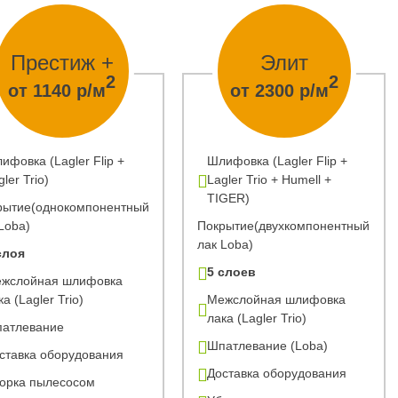
Престиж +
Элит
2
2
от 1140 р/м
от 2300 р/м
ифовка (Lagler Flip +
Шлифовка (Lagler Flip +
gler Trio)
Lagler Trio + Humell +
TIGER)
рытие(однокомпонентный
Loba)
Покрытие(двухкомпонентный
лак Loba)
слоя
5 слоев
жслойная шлифовка
ка (Lagler Trio)
Межслойная шлифовка
лака (Lagler Trio)
атлевание
Шпатлевание (Loba)
ставка оборудования
Доставка оборудования
орка пылесосом