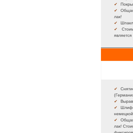
✔
Покры
✔
Общая
лак!
✔
Шпакл
✔
Стоим
является
✔
Сняти
(Германи
✔
Вырав
✔
Шлифо
немецкой
✔
Общая
лак! Сто
фиксиров