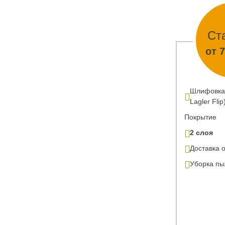
Ст
от 
Шлифовка
Lagler Flip
Покрытие
2 слоя
Доставка 
Уборка п