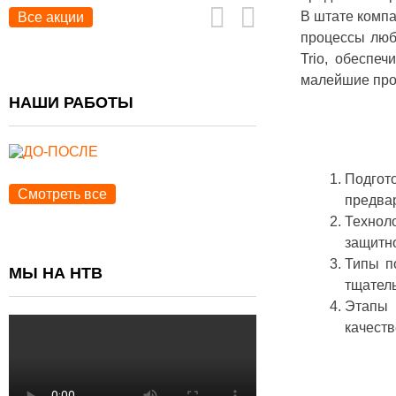
В штате компа
Все акции
процессы люб
Trio, обеспе
малейшие пром
НАШИ РАБОТЫ
Подгот
Смотреть все
предва
Техноло
защитно
Типы п
МЫ НА НТВ
тщател
Этапы 
качеств