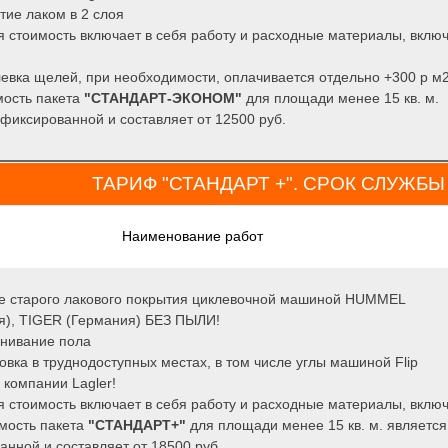
тие лаком в 2 слоя
 стоимость включает в себя работу и расходные материалы, вклю
евка щелей, при необходимости, оплачивается отдельно +300 р м
ость пакета
"СТАНДАРТ-ЭКОНОМ"
для площади менее 15 кв. м.
 фиксированной и составляет от 12500 руб.
ТАРИФ "СТАНДАРТ +". СРОК СЛУЖБЫ
Наименование работ
е старого лакового покрытия циклевочной машиной HUMMEL
я), TIGER (Германия) БЕЗ ПЫЛИ!
нивание пола
вка в труднодоступных местах, в том числе углы машиной Flip
 компании Lagler!
 стоимость включает в себя работу и расходные материалы, вклю
имость пакета
"СТАНДАРТ+"
для площади менее 15 кв. м. является
анной и составляет от 18500 руб.