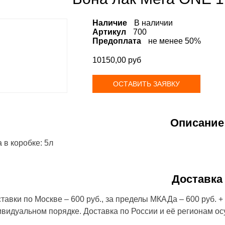
Наличие
В наличии
Артикул
700
Предоплата
не менее 50%
10150,00 руб
Получи Купон на скидку 1500
ОСТАВИТЬ ЗАЯВКУ
рублей
Описание
 в коробке: 5л
Доставка
Джамал
23.09.2025
ресто
ю работу!
Сделано аккуратно,качественно, в срок и
Ребята
тавки по Москве – 600 руб., за пределы МКАДа – 600 руб. + 
тно по нему
цена приятная.
Всем 
Большой Вам спасибо!
ивидуальном порядке. Доставка по России и её регионам о