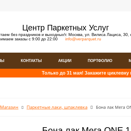
Центр Паркетных Услуг
таем без праздников и выходных!
г. Москва, ул. Вилиса Лациса, 30, 
имаем заказы с 9:00 до 22:00
info@verparquet.ru
НЫ
КОНТАКТЫ
АКЦИИ
ПОРТФОЛИО
Только до 31 мая! Закажите циклевку пар
Магазин
Паркетные лаки, шпаклевка
Бона лак Мега ON
у паркета 10%
Бона лак Мега ONE 1К