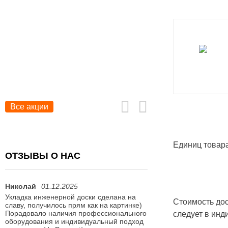
Все акции
Единиц товара
ОТЗЫВЫ О НАС
Николай
01.12.2025
Людмила
27.10.2025
Укладка инженерной доски сделана на
Спасибо за проделанну
Стоимость дос
славу, получилось прям как на картинке)
Паркет как новый, прия
Порадовало наличия профессионального
ходить!
следует в инд
оборудования и индивидуальный подход
Рекомендую ВерПаркет